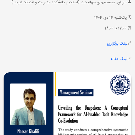
👤میزبان: محمدمهدی جهانبخت (استادیار دانشکده مدیریت و اقتصاد شریف)
🗓 یک‌شنبه 14 دی 1404
⏰ 17:00 تا 18:00
🔗
لینک برگزاری
🔗
لینک مقاله